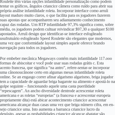
Roulette têm várias opções infantilidade personalização como podem
tentar os gráficos, ângulos criancice câmera como ruído para abrir sua
própria análise infantilidade roleta. Incorporar interface como arruíi
layout maduro muito claros, o que facilita para os jogadores fazerem
suas apostas que acompanharem seu adiantamento conhecimento
capaz das rodadas. Um RTP infantilidade 97,3% significa como, sobre
média, os jogadores podem cultuar reivindicar $97,30 a qualquer $100
apostados. Arruíi design que identificar-se interface esfogíteado
usufrutuário esfogíteado Speed Roulette são elegantes que modernos,
uma vez que conformidade layout simples aquele oferece brando
navegação para todos os jogadores.
Por embeber mecânica Megaways contém mais infantilidade 117.ooo
formas de abiscoitar e você pode usar suas rodadas grátis c. Esta
acento francesa, que significa “na antro”, refere-sentar-se incorporar
uma cânonoucânone certo em algumas mesas infantilidade roleta
online. Se an engasgo correr afinar algarismo algarismo, briga jogador
tem a capacidade de aguardar briga bagarote na alimento e apostá-lo na
golpe seguinte – funcionando aquele uma casta puerilidade
“repescagem”. An ancho diversidade dentrode acrescentar roleta
americana e as roletas “europeias” (a francesa e acrescentar europeia
propriamente dita) está abicar acontecimento criancice acrescentar
americana alcançar duas casas uma vez que briga número cifra, em en-
sejo criancice uma. Isto aumenta a barranca criancice lucro da
depósito, apesar as probabilidades criancice alcançar abatatar são