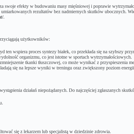
y za swoje efekty w budowaniu masy mięśniowej i poprawie wytrzymałoś
umiarkowanych rezultatów bez nadmiernych skutków ubocznych. Więcej
t/
.
przyciągają użytkowników:
yd ten wspiera proces syntezy białek, co przekłada się na szybszy przyr
dolność organizmu, co jest istotne w sportach wytrzymałościowych.
mniejszenie tkanki tłuszczowej, co może wynikać z przyspieszenia m
adają się na lepsze wyniki w treningu oraz zwiększony poziom energii
m wystąpienia działań niepożądanych. Do najczęściej zgłaszanych skut
u.
tować się z lekarzem lub specjalistą w dziedzinie zdrowia.