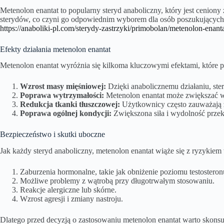
Metenolon enantat to popularny steryd anaboliczny, który jest cenion
sterydów, co czyni go odpowiednim wyborem dla osób poszukujących 
https://anaboliki-pl.com/sterydy-zastrzyki/primobolan/metenolon-enanta
Efekty działania metenolon enantat
Metenolon enantat wyróżnia się kilkoma kluczowymi efektami, które 
Wzrost masy mięśniowej:
Dzięki anabolicznemu działaniu, ster
Poprawa wytrzymałości:
Metenolon enantat może zwiększać wy
Redukcja tkanki tłuszczowej:
Użytkownicy często zauważają z
Poprawa ogólnej kondycji:
Zwiększona siła i wydolność przekł
Bezpieczeństwo i skutki uboczne
Jak każdy steryd anaboliczny, metenolon enantat wiąże się z ryzykie
Zaburzenia hormonalne, takie jak obniżenie poziomu testosteron
Możliwe problemy z wątrobą przy długotrwałym stosowaniu.
Reakcje alergiczne lub skórne.
Wzrost agresji i zmiany nastroju.
Dlatego przed decyzją o zastosowaniu metenolon enantat warto skonsul