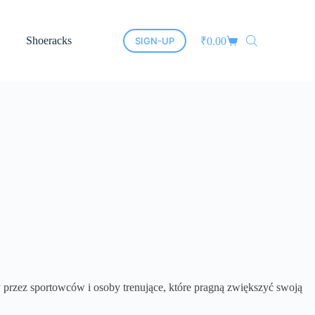
Shoeracks
New Arrivals
Cane Furniture
Led Mirro
SIGN-UP
₹
0.00
y przez sportowców i osoby trenujące, które pragną zwiększyć swoją