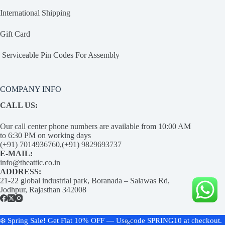
International Shipping
Gift Card
Serviceable Pin Codes For Assembly
COMPANY INFO
CALL US:
Our call center phone numbers are available from 10:00 AM
to 6:30 PM on working days
(+91) 7014936760,(+91) 9829693737
E-MAIL:
info@theattic.co.in
ADDRESS:
21-22 global industrial park, Boranada – Salawas Rd,
Jodhpur, Rajasthan 342008
❄️ Spring Sale! Get Flat 10% OFF — Use code SPRING10 at checkout.